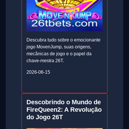
Descubra tudo sobre o emocionante
jogo MovenJump, suas origens,
mecânicas de jogo e o papel da
chave-mestra 26T.
2026-06-15
Descobrindo o Mundo de
FireQueen2: A Revolução
do Jogo 26T