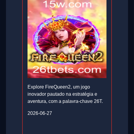
Explore FireQueen2, um jogo
inovador pautado na estratégia e
aventura, com a palavra-chave 26T.
2026-06-27