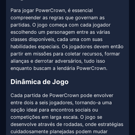
Para jogar PowerCrown, é essencial
compreender as regras que governam as
partidas. O jogo começa com cada jogador
escolhendo um personagem entre as várias
classes disponíveis, cada uma com suas
habilidades especiais. Os jogadores devem então
partir em missões para coletar recursos, formar
alianças e derrotar adversários, tudo isso
enquanto buscam a lendária PowerCrown.
Dinâmica de Jogo
Cada partida de PowerCrown pode envolver
entre dois a seis jogadores, tornando-a uma
opção ideal para encontros sociais ou
competições em larga escala. O jogo se
desenvolve através de rodadas, onde estratégias
cuidadosamente planejadas podem mudar