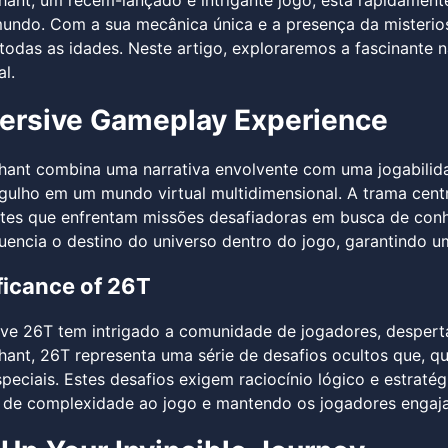
phant, um recém-lançado e intrigante jogo, está rapidamen
undo. Com a sua mecânica única e a presença da misterios
todas as idades. Neste artigo, exploraremos a fascinante 
al.
ersive Gameplay Experience
phant combina uma narrativa envolvente com uma jogabili
ulho em um mundo virtual multidimensional. A trama centr
ntes que enfrentam missões desafiadoras em busca de conh
luencia o destino do universo dentro do jogo, garantindo u
ficance of 26T
ve 26T tem intrigado a comunidade de jogadores, desperta
phant, 26T representa uma série de desafios ocultos que, 
speciais. Estes desafios exigem raciocínio lógico e estrat
 de complexidade ao jogo e mantendo os jogadores engaj