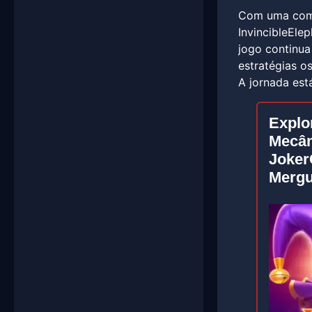
Com uma combi
InvincibleEle
jogo continua
estratégias o
A jornada es
Explo
Mecân
Joker
Mergu