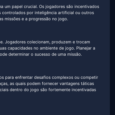
a um papel crucial. Os jogadores são incentivados
controlados por inteligência artificial ou outros
as missões e a progressão no jogo.
ente. Jogadores colecionam, produzem e trocam
suas capacidades no ambiente de jogo. Planejar a
pode determinar o sucesso de uma missão.
os para enfrentar desafios complexos ou competir
nças, as quais podem fornecer vantagens táticas
ociais dentro do jogo são fortemente incentivadas