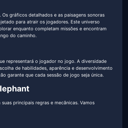
. Os gráficos detalhados e as paisagens sonoras
tado para atrair os jogadores. Este universo
xplorar enquanto completam missões e encontram
ongo do caminho.
 representará o jogador no jogo. A diversidade
scolha de habilidades, aparência e desenvolvimento
ção garante que cada sessão de jogo seja única.
Elephant
m suas principais regras e mecânicas. Vamos