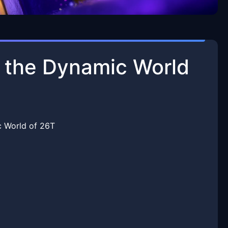
g the Dynamic World
c World of 26T