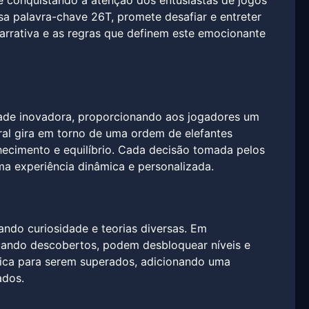
te conquistando a atenção dos entusiastas de jogos
a palavra-chave 26T, promete desafiar e entreter
narrativa e as regras que definem este emocionante
dade inovadora, proporcionando aos jogadores um
al gira em torno de uma ordem de elefantes
ecimento e equilíbrio. Cada decisão tomada pelos
ma experiência dinâmica e personalizada.
ndo curiosidade e teorias diversas. Em
quando descobertos, podem desbloquear níveis e
égica para serem superados, adicionando uma
ados.