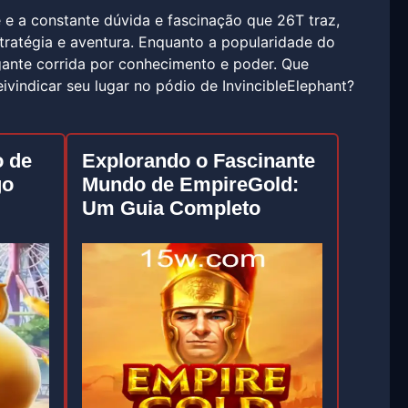
e a constante dúvida e fascinação que 26T traz,
ratégia e aventura. Enquanto a popularidade do
gante corrida por conhecimento e poder. Que
vindicar seu lugar no pódio de InvincibleElephant?
 de
Explorando o Fascinante
go
Mundo de EmpireGold:
Um Guia Completo