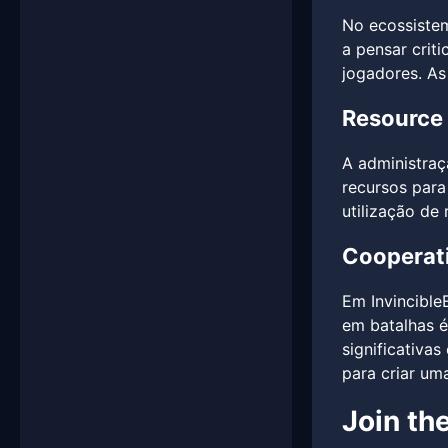
No ecossistem
a pensar crit
jogadores. As
Resource
A administraç
recursos para
utilização de
Cooperat
Em Invincible
em batalhas é
significativa
para criar um
Join th