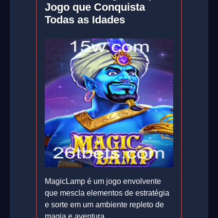
Jogo que Conquista
Todas as Idades
MagicLamp é um jogo envolvente
que mescla elementos de estratégia
e sorte em um ambiente repleto de
magia e aventura.