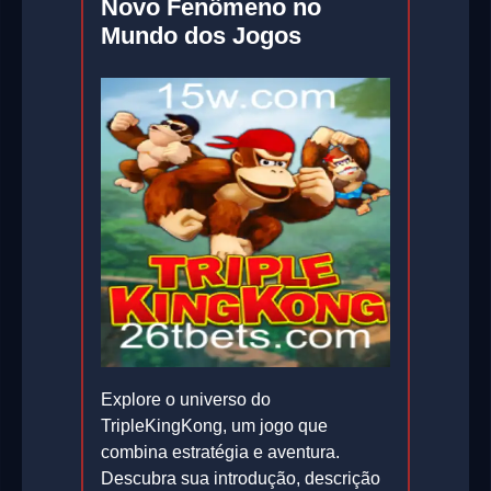
Novo Fenômeno no
Mundo dos Jogos
Explore o universo do
TripleKingKong, um jogo que
combina estratégia e aventura.
Descubra sua introdução, descrição