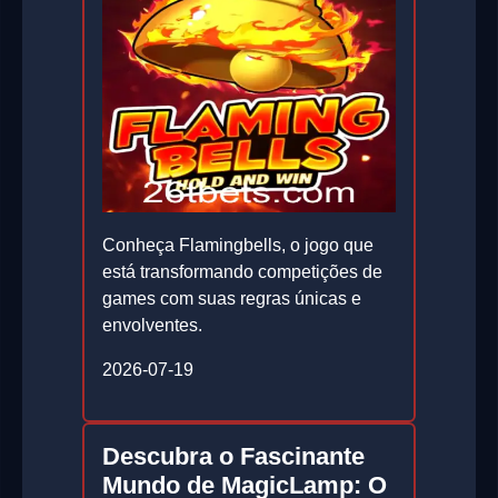
Conheça Flamingbells, o jogo que
está transformando competições de
games com suas regras únicas e
envolventes.
2026-07-19
Descubra o Fascinante
Mundo de MagicLamp: O