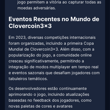
jogo permitem a vitória ao capturar todas as
moedas adversárias.
Eventos Recentes no Mundo de
Clovercoin3x3
Em 2023, diversas competições internacionais
foram organizadas, incluindo a primeira Copa
Mundial de Clovercoin3x3. Além disso, com a
popularização do jogo, a comunidade online
cresceu significativamente, permitindo a
integração de modos multiplayer em tempo real
e eventos sazonais que desafiam jogadores com
tabuleiros temáticos.
Os desenvolvedores estão continuamente
aprimorando o jogo, incluindo atualizações
baseadas no feedback dos jogadores, como
novas paletas de cores e avatares