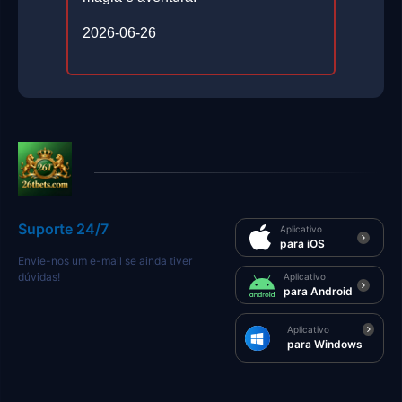
2026-06-26
Suporte 24/7
Aplicativo
para iOS
Envie-nos um e-mail se ainda tiver
dúvidas!
Aplicativo
para Android
Aplicativo
para Windows