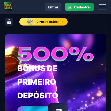
+
Entrar
Cadastrar
navegação 26T
barra de controle 26T
Dinheiro grátis!
BÔNUS DE
PRIMEIRO
DEPÓSITO