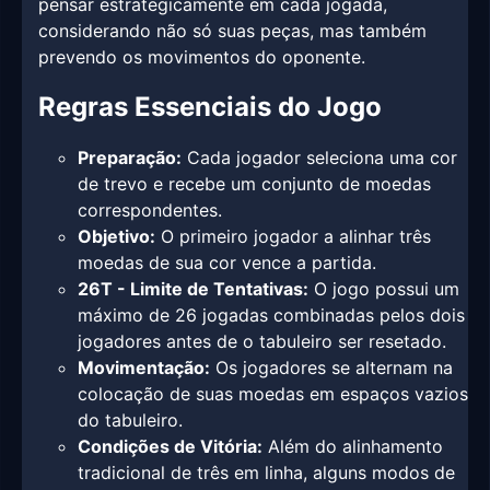
pensar estrategicamente em cada jogada,
considerando não só suas peças, mas também
prevendo os movimentos do oponente.
Regras Essenciais do Jogo
Preparação:
Cada jogador seleciona uma cor
de trevo e recebe um conjunto de moedas
correspondentes.
Objetivo:
O primeiro jogador a alinhar três
moedas de sua cor vence a partida.
26T - Limite de Tentativas:
O jogo possui um
máximo de 26 jogadas combinadas pelos dois
jogadores antes de o tabuleiro ser resetado.
Movimentação:
Os jogadores se alternam na
colocação de suas moedas em espaços vazios
do tabuleiro.
Condições de Vitória:
Além do alinhamento
tradicional de três em linha, alguns modos de