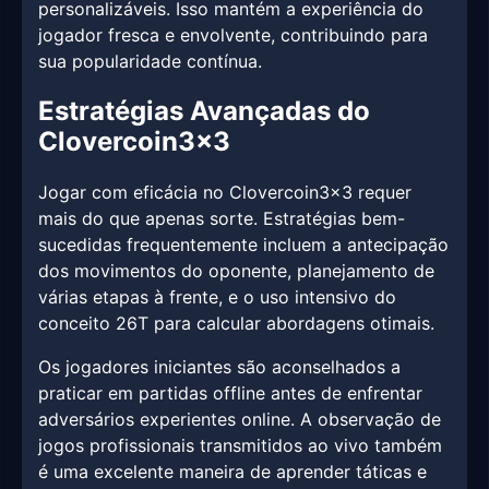
personalizáveis. Isso mantém a experiência do
jogador fresca e envolvente, contribuindo para
sua popularidade contínua.
Estratégias Avançadas do
Clovercoin3x3
Jogar com eficácia no Clovercoin3x3 requer
mais do que apenas sorte. Estratégias bem-
sucedidas frequentemente incluem a antecipação
dos movimentos do oponente, planejamento de
várias etapas à frente, e o uso intensivo do
conceito 26T para calcular abordagens otimais.
Os jogadores iniciantes são aconselhados a
praticar em partidas offline antes de enfrentar
adversários experientes online. A observação de
jogos profissionais transmitidos ao vivo também
é uma excelente maneira de aprender táticas e