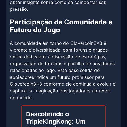
obter insights sobre como se comportar sob
pressão.
Participação da Comunidade e
Futuro do Jogo
A comunidade em torno do Clovercoin3x3 é
vibrante e diversificada, com fóruns e grupos
online dedicados à discussão de estratégias,
organização de torneios e partilha de novidades
relacionadas ao jogo. Esta base sólida de
apoiadores indica um futuro promissor para
Clovercoin3x3 conforme ele continua a evoluir e
capturar a imaginação dos jogadores ao redor
do mundo.
Descobrindo o
TripleKingKong: Um