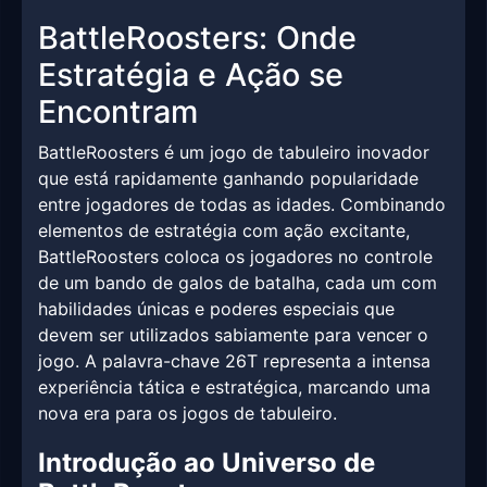
BattleRoosters: Onde
Estratégia e Ação se
Encontram
BattleRoosters é um jogo de tabuleiro inovador
que está rapidamente ganhando popularidade
entre jogadores de todas as idades. Combinando
elementos de estratégia com ação excitante,
BattleRoosters coloca os jogadores no controle
de um bando de galos de batalha, cada um com
habilidades únicas e poderes especiais que
devem ser utilizados sabiamente para vencer o
jogo. A palavra-chave 26T representa a intensa
experiência tática e estratégica, marcando uma
nova era para os jogos de tabuleiro.
Introdução ao Universo de