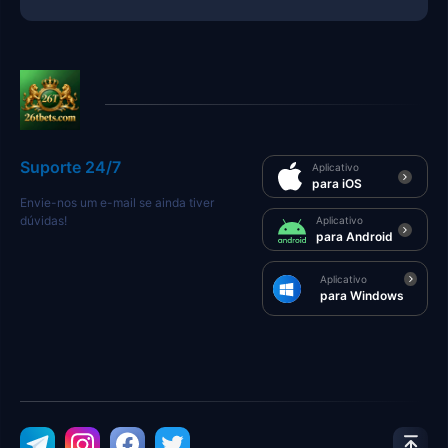
Suporte 24/7
Aplicativo
para iOS
Envie-nos um e-mail se ainda tiver
dúvidas!
Aplicativo
para Android
Aplicativo
para Windows