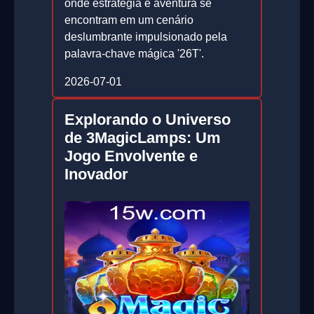
onde estratégia e aventura se
encontram em um cenário
deslumbrante impulsionado pela
palavra-chave mágica '26T'.
2026-07-01
Explorando o Universo
de 3MagicLamps: Um
Jogo Envolvente e
Inovador