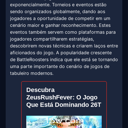
exponencialmente. Torneios e eventos estão
sendo organizados globalmente, dando aos
jogadores a oportunidade de competir em um
cenário maior e ganhar reconhecimento. Estes
eventos também servem como plataformas para
jogadores compartilharem estratégias,
descobrirem novas técnicas e criarem laços entre
aficionados do jogo. A popularidade crescente
de BattleRoosters indica que ele está se tornando
uma parte importante do cenário de jogos de
tabuleiro modernos.
Descubra
ZeusRushFever: O Jogo
Que Está Dominando 26T