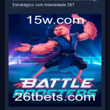
Estratégico com Intensidade 26T