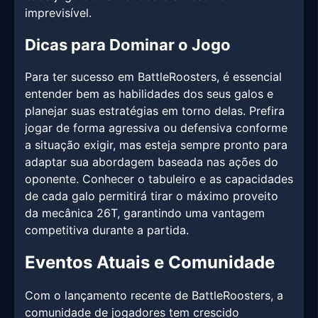
imprevisível.
Dicas para Dominar o Jogo
Para ter sucesso em BattleRoosters, é essencial
entender bem as habilidades dos seus galos e
planejar suas estratégias em torno delas. Prefira
jogar de forma agressiva ou defensiva conforme
a situação exigir, mas esteja sempre pronto para
adaptar sua abordagem baseada nas ações do
oponente. Conhecer o tabuleiro e as capacidades
de cada galo permitirá tirar o máximo proveito
da mecânica 26T, garantindo uma vantagem
competitiva durante a partida.
Eventos Atuais e Comunidade
Com o lançamento recente de BattleRoosters, a
comunidade de jogadores tem crescido