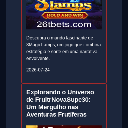
Descubra o mundo fascinante de
3MagicLamps, um jogo que combina
estratégia e sorte em uma narrativa
envolvente.
2026-07-24
Explorando o Universo
de FruitrNovaSupe30:
Um Mergulho nas
Aventuras Frutíferas