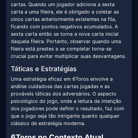
cartas. Quando um jogador adiciona a sexta
carta a uma fileira, ele é obrigado a coletar as
cinco cartas anteriormente existentes na fila,
ficando com pontos negativos acumulados. A
sexta carta então se torna a nova carta inicial
daquela fileira. Portanto, observar quando uma
fileira está prestes a se completar torna-se
crucial para evitar multiplicar suas desvantagens.
Táticas e Estratégias
Uma estratégia eficaz em 6Toros envolve a
análise cuidadosa das cartas jogadas e as
prováveis táticas dos adversários. O aspecto
psicológico do jogo, onde a leitura da intenção
dos jogadores pode definir o resultado, faz com
que o jogo seja tão intrigante quanto qualquer
clássico de estratégia moderna.
6Toros no Contexto Atual