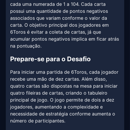
cada uma numerada de 1 a 104. Cada carta
possui uma quantidade de pontos negativos
associados que variam conforme o valor da
carta. O objetivo principal dos jogadores em
6Toros é evitar a coleta de cartas, já que
acumular pontos negativos implica em ficar atrás
na pontuação.
Prepare-se para o Desafio
Para iniciar uma partida de 6Toros, cada jogador
recebe uma mão de dez cartas. Além disso,
quatro cartas são dispostas na mesa para iniciar
quatro fileiras de cartas, criando o tabuleiro
principal de jogo. O jogo permite de dois a dez
jogadores, aumentando a complexidade e
necessidade de estratégia conforme aumenta o
número de participantes.