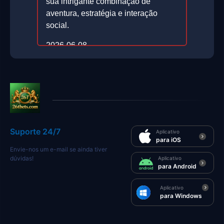
sua intrigante combinação de
aventura, estratégia e interação
social.
2026-06-08
Suporte 24/7
Aplicativo
para iOS
Envie-nos um e-mail se ainda tiver
dúvidas!
Aplicativo
para Android
Aplicativo
para Windows