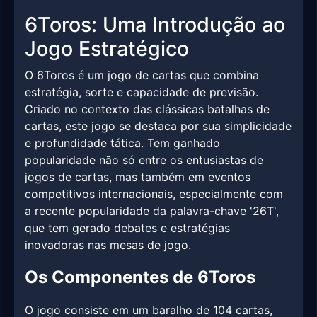
6Toros: Uma Introdução ao
Jogo Estratégico
O 6Toros é um jogo de cartas que combina
estratégia, sorte e capacidade de previsão.
Criado no contexto das clássicas batalhas de
cartas, este jogo se destaca por sua simplicidade
e profundidade tática. Tem ganhado
popularidade não só entre os entusiastas de
jogos de cartas, mas também em eventos
competitivos internacionais, especialmente com
a recente popularidade da palavra-chave '26T',
que tem gerado debates e estratégias
inovadoras nas mesas de jogo.
Os Componentes de 6Toros
O jogo consiste em um baralho de 104 cartas,